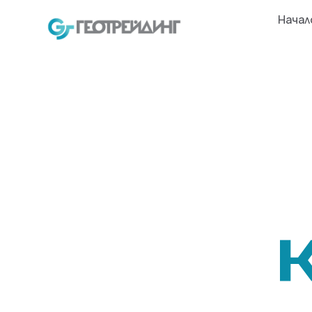
Начал
К