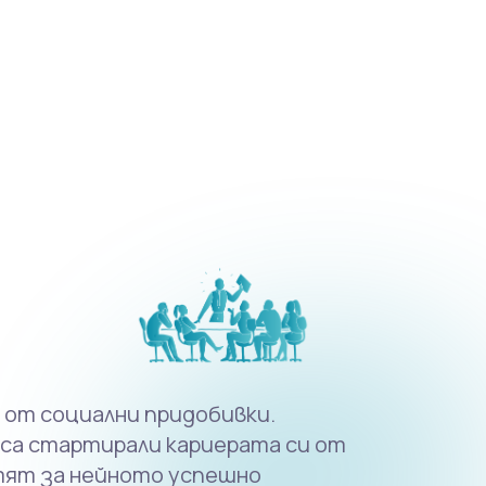
дграждайки своите знания и умения чрез
гария и чужбина.
 от социални придобивки.
 са стартирали кариерата си от
отят за нейното успешно