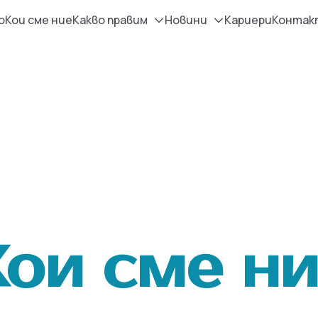
о
Кои сме ние
Какво правим
Новини
Кариери
Контак
ои сме н