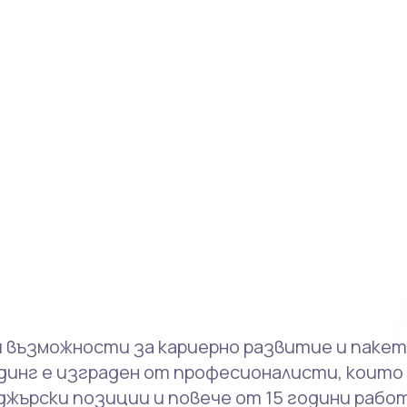
професионалната си компетентност, на
различни професионални обучения в Бъл
 възможности за кариерно развитие и пакет
динг е изграден от професионалисти, които
джърски позиции и повече от 15 години раб