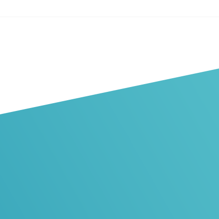
Присъединете
се към нашия
екип