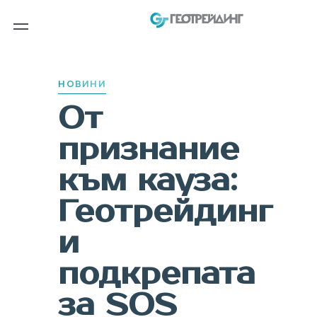
PUBLISHED
IN:
НОВИНИ
От
признание
към кауза:
Геотрейдинг
и
подкрепата
за SOS