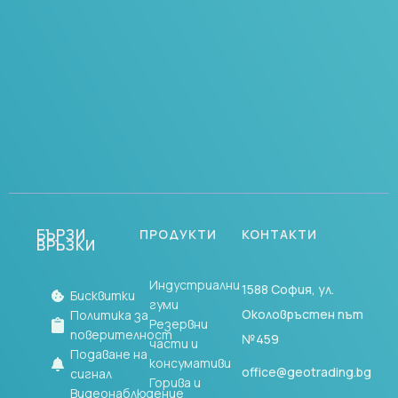
Разгледайте профила ни и
открийте кои сме ние
Научете повече
БЪРЗИ
ПРОДУКТИ
КОНТАКТИ
ВРЪЗКИ
Индустриални
1588 София, ул.
Бисквитки
гуми
Околовръстен път
Политика за
Резервни
поверителност
№459
части и
Подаване на
консумативи
office@geotrading.bg
сигнал
Горива и
Видеонаблюдение