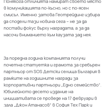
Понякога отличията намират своето място
в комуникацията по-късно, но с по-ясен
смисъл. Именно затова Геотрейдинг избира
да сподели тази новина сега – не за да
постави фокус върху наградата, а за да
насочи вниманието към каузата зад нея.
За поредна година компанията получи
почетна статуетка и грамота за сребърен
партньор от SOS Детски селища България в
рамките на годишните награди за
корпоративни партньори „Едно семейство“.
Юбилейното десето издание на
инициативата се проведе на 17 февруари в
зала „Джон Атанасов“ в София Тех Парк и