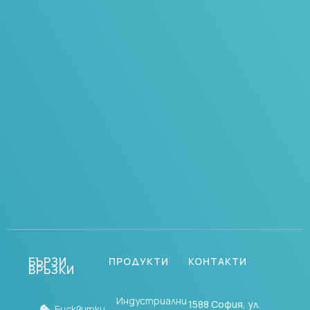
Присъединете
се към нашия
екип
Разгледайте профила ни и
открийте кои сме ние
Научете повече
БЪРЗИ
ПРОДУКТИ
КОНТАКТИ
ВРЪЗКИ
Индустриални
1588 София, ул.
Бисквитки