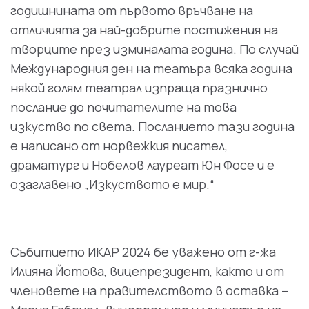
годишнината от първото връчване на
отличията за най-добрите постижения на
творците през изминалата година. По случай
Международния ден на театъра всяка година
някой голям театрал изпраща празнично
послание до почитателите на това
изкуство по света. Посланието тази година
е написано от норвежкия писател,
драматург и Нобелов лауреат Юн Фосе и е
озаглавено „Изкуството е мир.“
Събитието ИКАР 2024 бе уважено от г-жа
Илияна Йотова, вицепрезидент, както и от
членовете на правителството в оставка –