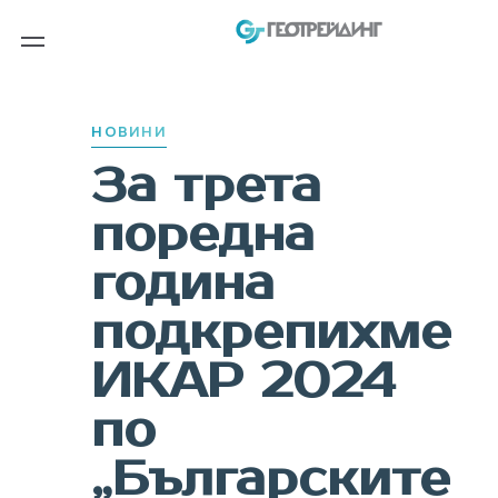
PUBLISHED
IN:
НОВИНИ
За трета
поредна
година
подкрепихме
ИКАР 2024
по
„Българските