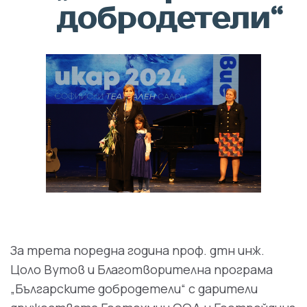
добродетели“
За трета поредна година проф. дтн инж.
Цоло Вутов и Благотворителна програма
„Българските добродетели“ с дарители