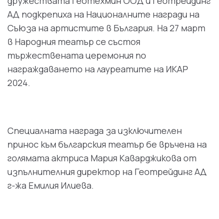
дружествата Геотехмин ООД и Геотрейдинг
АД подкрепиха на Националните награди на
Съюза на артистите в България. На 27 март
в Народния театър се състоя
тържествената церемония по
награждаването на лауреатите на ИКАР
2024.
Специалната награда за изключителен
принос към българския театър бе връчена на
голямата актриса Мария Каварджикова от
изпълнителния директор на Геотрейдинг АД
г-жа Емилия Илиева.