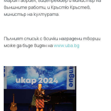
Мария Габриел, вицепремиер и министър на
външните работи, и Кръстю Кръстев,
министър на културата.
Пълният списък с всички наградени творци
може да бъде видян на
www.uba.bg