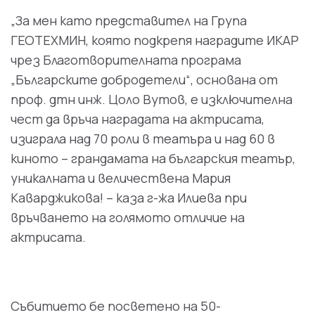
„За мен като представител на Група
ГЕОТЕХМИН, която подкрепя наградите ИКАР
чрез Благотворителната програма
„Българските добродетели“, основана от
проф. дтн инж. Цоло Вутов, е изключителна
чест да връча наградата на актрисата,
изиграла над 70 роли в театъра и над 60 в
киното – грандамата на българския театър,
уникалната и величествена Мария
Каварджикова! – каза г-жа Илиева при
връчването на голямото отличие на
актрисата.
Събитието бе посветено на 50-